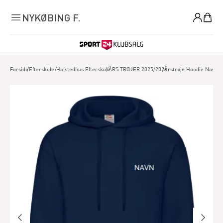
0
NYKØBING F.
Forside
/
Efterskoler
/
Halstedhus Efterskole
/
ÅRS TRØJER 2025/2026
/
Årstrøje Hoodie Navy