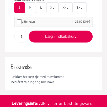
S
M
L
XL
XXL
3XL
Lille navn
(+25,00 DKK)
Læg i indkøbskurv
Beskrivelse
Lækker hættetrøje med mavelomme.
Med årstrøje logo og lille navn.
Leveringsinfo:
Alle varer er bestillingsvarer.