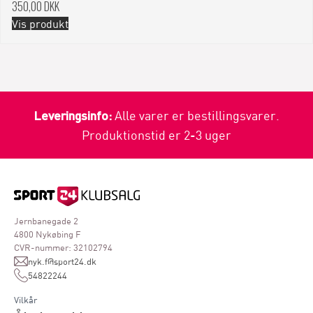
350,00 DKK
Vis produkt
Leveringsinfo:
Alle varer er bestillingsvarer.
Produktionstid er 2-3 uger
Jernbanegade 2
4800 Nykøbing F
CVR-nummer: 32102794
nyk.f@sport24.dk
54822244
Vilkår