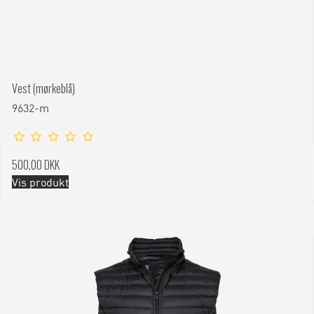
Vest (mørkeblå)
9632-m
500,00 DKK
Vis produkt