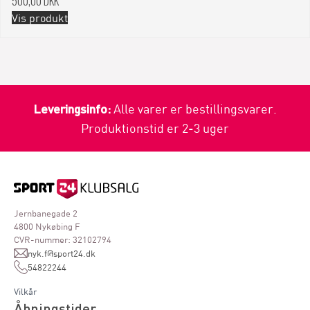
500,00 DKK
Vis produkt
Leveringsinfo:
Alle varer er bestillingsvarer.
Produktionstid er 2-3 uger
Jernbanegade 2
4800 Nykøbing F
CVR-nummer: 32102794
nyk.f@sport24.dk
54822244
Vilkår
Åbningstider