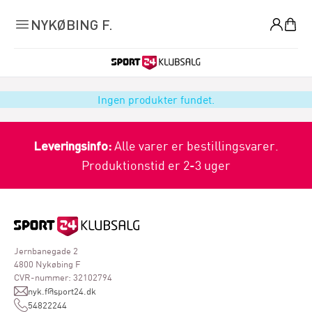
0
NYKØBING F.
Ingen produkter fundet.
Leveringsinfo:
Alle varer er bestillingsvarer.
Produktionstid er 2-3 uger
Jernbanegade 2
4800 Nykøbing F
CVR-nummer: 32102794
nyk.f@sport24.dk
54822244