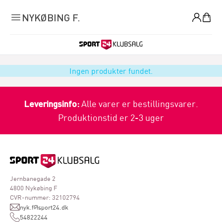
0
NYKØBING F.
Ingen produkter fundet.
Leveringsinfo:
Alle varer er bestillingsvarer.
Produktionstid er 2-3 uger
Jernbanegade 2
4800 Nykøbing F
CVR-nummer: 32102794
nyk.f@sport24.dk
54822244