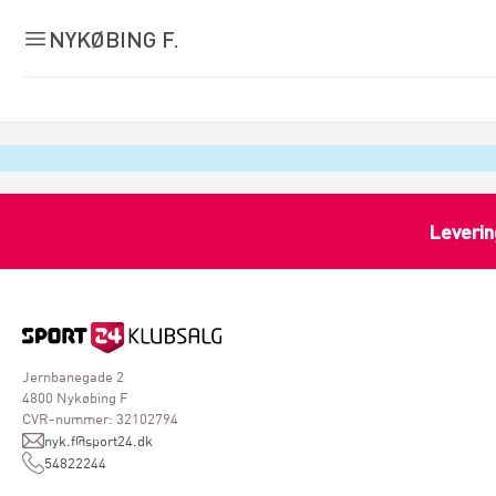
NYKØBING F.
Leverin
Jernbanegade 2
4800 Nykøbing F
CVR-nummer: 32102794
nyk.f@sport24.dk
54822244