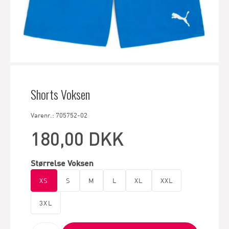
Shorts Voksen
Varenr.: 705752-02
180,00 DKK
Størrelse Voksen
XS
S
M
L
XL
XXL
3XL