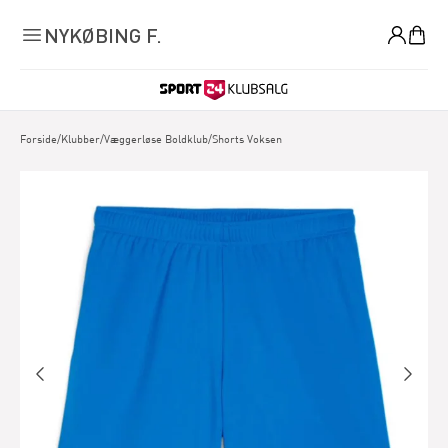
0
NYKØBING F.
Forside
/
Klubber
/
Væggerløse Boldklub
/
Shorts Voksen