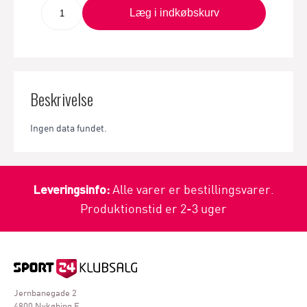
Læg i indkøbskurv
Beskrivelse
Ingen data fundet.
Leveringsinfo:
Alle varer er bestillingsvarer.
Produktionstid er 2-3 uger
Jernbanegade 2
4800 Nykøbing F