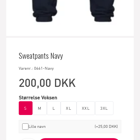
Sweatpants Navy
Varenr.: 0661-Navy
200,00 DKK
Størrelse Voksen
S
M
L
XL
XXL
3XL
Lille navn
(+25,00 DKK)