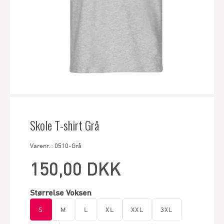
Skole T-shirt Grå
Varenr.: 0510-Grå
150,00 DKK
Størrelse Voksen
S
M
L
XL
XXL
3XL