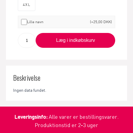
4XL
Lille navn
(+25,00 DKK)
Læg i indkøbskurv
Beskrivelse
Ingen data fundet.
Leveringsinfo:
Alle varer er bestillingsvarer.
Produktionstid er 2-3 uger