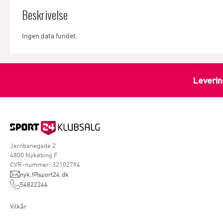
Beskrivelse
Ingen data fundet.
Leverin
Jernbanegade 2
4800 Nykøbing F
CVR-nummer: 32102794
nyk.f@sport24.dk
54822244
Vilkår