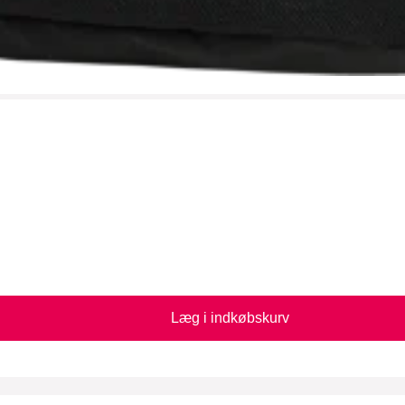
Læg i indkøbskurv