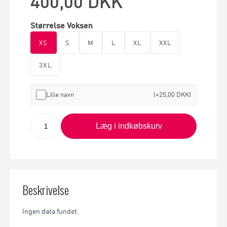
400,00 DKK
Størrelse Voksen
XS
S
M
L
XL
XXL
3XL
Lille navn
(+25,00 DKK)
Læg i indkøbskurv
Beskrivelse
Ingen data fundet.