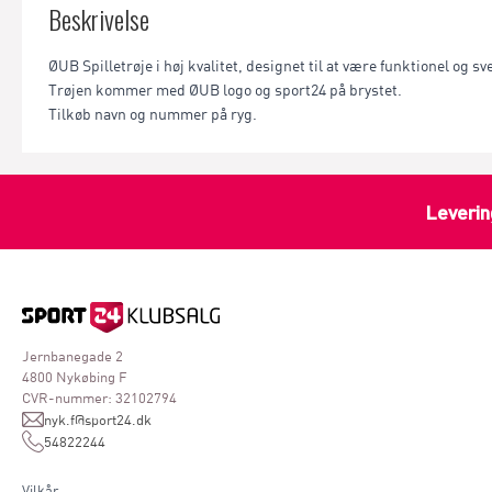
Beskrivelse
ØUB Spilletrøje i høj kvalitet, designet til at være funktionel og s
Trøjen kommer med ØUB logo og sport24 på brystet.
Tilkøb navn og nummer på ryg.
Leverin
Jernbanegade 2
4800 Nykøbing F
CVR-nummer: 32102794
nyk.f@sport24.dk
54822244
Vilkår