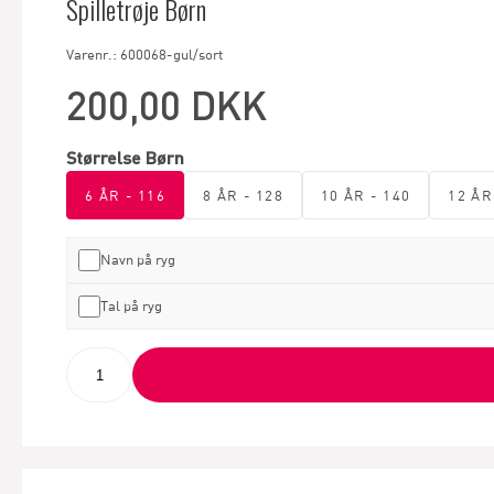
Spilletrøje Børn
Varenr.: 600068-gul/sort
200,00 DKK
Størrelse Børn
6 ÅR - 116
8 ÅR - 128
10 ÅR - 140
12 ÅR
Navn på ryg
Tal på ryg