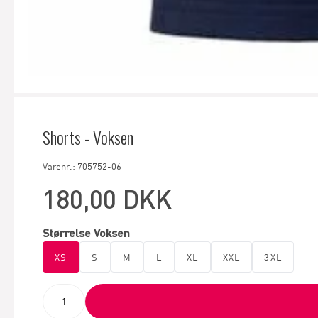
Shorts - Voksen
Varenr.: 705752-06
180,00 DKK
Størrelse Voksen
XS
S
M
L
XL
XXL
3XL