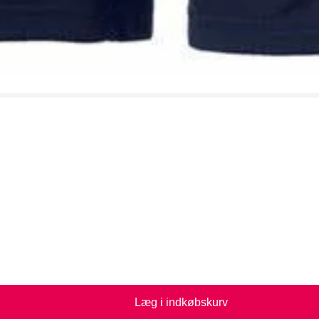
Læg i indkøbskurv