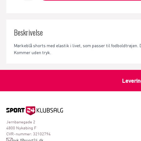
Beskrivelse
Mørkeblå shorts med elastik i livet, som passer til fodboldtrøjen
Kommer uden tryk.
Leverin
Jernbanegade 2
4800 Nykøbing F
CVR-nummer: 32102794
nyk.f@sport24.dk